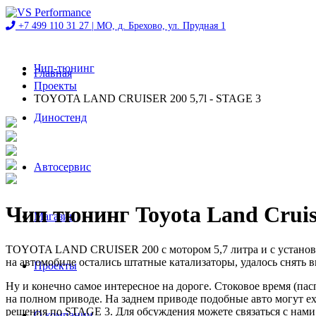
+7 499 110 31 27 |
МО, д. Брехово, ул. Прудная 1
Чип-тюнинг
Главная
Проекты
TOYOTA LAND CRUISER 200 5,7l - STAGE 3
Диностенд
Автосервис
Чип тюнинг Toyota Land Cruise
Магазин
TOYOTA LAND CRUISER 200 с мотором 5,7 литра и с установл
на автомобиле остались штатные катализаторы, удалось сня
Проекты
Ну и конечно самое интересное на дороге. Стоковое время (п
на полном приводе. На заднем приводе подобные авто могут еха
решения по STAGE 3. Для обсуждения можете связаться с нами
О компании