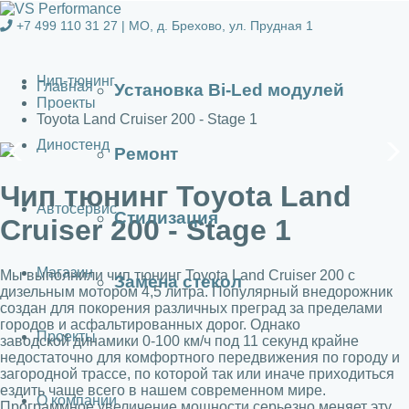
+7 499 110 31 27 |
МО, д. Брехово, ул. Прудная 1
Чип-тюнинг
Главная
Установка Bi-Led модулей
Проекты
Toyota Land Cruiser 200 - Stage 1
Диностенд
Ремонт
Чип тюнинг Toyota Land
Автосервис
Стилизация
Cruiser 200 - Stage 1
Магазин
Мы выполнили чип тюнинг Toyota Land Cruiser 200 с
Замена стекол
дизельным мотором 4,5 литра. Популярный внедорожник
создан для покорения различных преград за пределами
городов и асфальтированных дорог. Однако
Проекты
заводской динамики 0-100 км/ч под 11 секунд крайне
недостаточно для комфортного передвижения по городу и
загородной трассе, по которой так или иначе приходиться
ездить чаще всего в нашем современном мире.
О компании
Программное увеличение мощности серьезно меняет эту