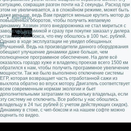
ситуацию, сокращая разгон почти на 2 секунды. Расход при
этом не увеличивается, а в спокойном режиме, может быть
даже меньше, ведь Вам придется меньше крутить мотор до
Контакты
повышенных оборотов, чтобы получить желаемую
динамику. Хозяин этого внедорожника не стал мириться с
заводской динамикой и сразу при покупке заказал у дилера
Фары
установку чип-бокса, что ему обошлось в 100 тыс. рублей.
Однако в ходе эксплуатации не увидел обещанных
улучшений. Ведь на производители данного оборудования
обещают улучшение динамики даже больше, чем
полноценное программное обеспечение. На деле всё
оказалось гораздо хуже и владелец проехав всего 1500 км
обратился к нам, чтобы получить программное увеличение
мощности. Так же было выполнено отключение системы
ЕГР, которая возвращает часть отработанной сажи из
выхлопа обратно во впуск мотору. Двигатель соответствует
всем современным нормам экологии и бьет
дополнительными затратами по кошельку владельца, если
эту систему не отключить. Все работы у нас обошлись
владельцу в 24 тыс рублей (с учетом действующих скидок).
Динамику в стоке, с чип-боксом и на нашем софте можно
оценить по видео.