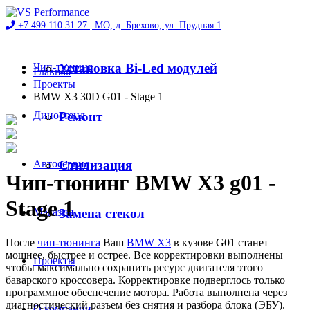
+7 499 110 31 27 |
МО, д. Брехово, ул. Прудная 1
Чип-тюнинг
Установка Bi-Led модулей
Главная
Проекты
BMW X3 30D G01 - Stage 1
Диностенд
Ремонт
Автосервис
Стилизация
Чип-тюнинг BMW X3 g01 -
Stage 1
Магазин
Замена стекол
После
чип-тюнинга
Ваш
BMW X3
в кузове G01 станет
мощнее, быстрее и острее. Все корректировки выполнены
Проекты
чтобы максимально сохранить ресурс двигателя этого
баварского кроссовера. Корректировке подверглось только
программное обеспечение мотора. Работа выполнена через
диагностический разъем без снятия и разбора блока (ЭБУ).
О компании